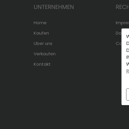
UNTERNEHMEN
RECH
Home
Impr
Kaufen
Daten
W
D
Uber uns
Cookie
D
Verkaufen
I
W
Kontakt
R