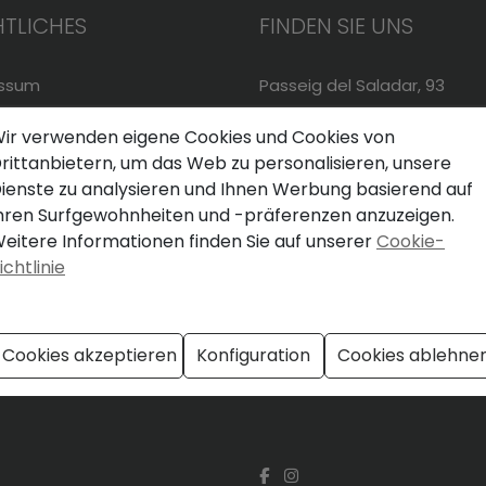
TLICHES
FINDEN SIE UNS
essum
Passeig del Saladar, 93
schutzerklärung
03700
Dénia
(Alicante)
ir verwenden eigene Cookies und Cookies von
rittanbietern, um das Web zu personalisieren, unsere
-Politik
+34 966432824
ienste zu analysieren und Ihnen Werbung basierend auf
+34 682245788
hren Surfgewohnheiten und -präferenzen anzuzeigen.
info@inmodemar.es
eitere Informationen finden Sie auf unserer
Cookie-
ichtlinie
Mo - Fr: 10:00 - 14:00 h
und nach Vereinbarung
Cookies akzeptieren
Konfiguration
Cookies ablehne