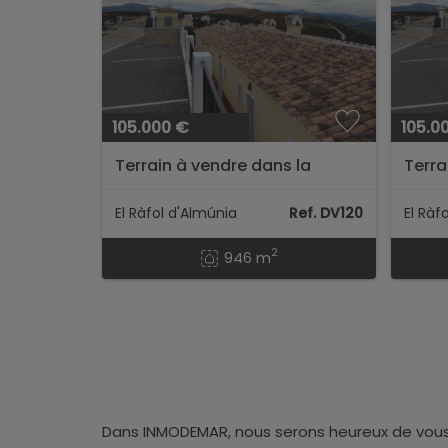
105.000 €
105.0
Terrain à vendre dans la
Terra
région de Monte Pego (Résid.
régio
La Almunia)...
La Al
El Ràfol d'Almúnia
Ref. DV120
El Ràf
2
946 m
Dans INMODEMAR, nous serons heureux de vous 