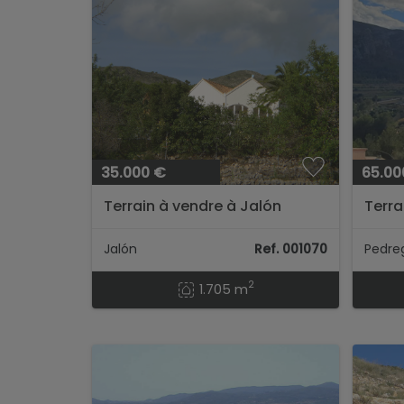
35.000 €
65.00
Terrain à vendre à Jalón
Terra
orien
Monte
Jalón
Ref. 001070
2
1.705 m