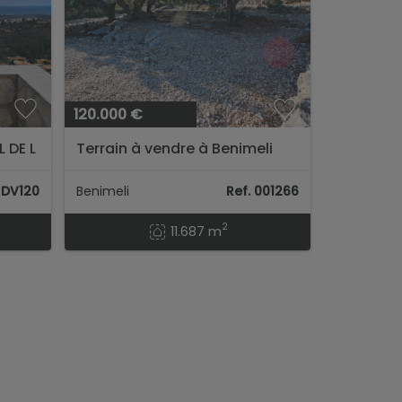
120.000 €
 DE L
Terrain à vendre à Benimeli
. DV120
Benimeli
Ref. 001266
2
11.687 m