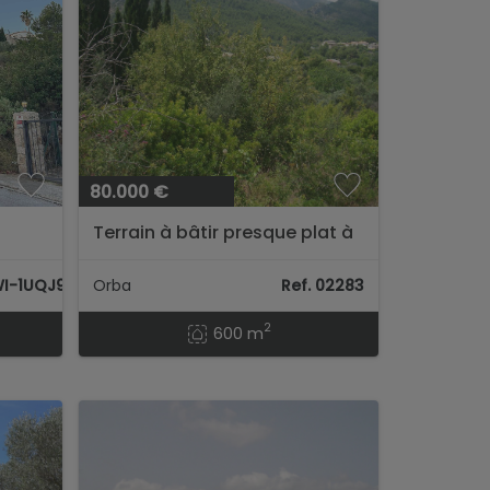
80.000 €
Terrain à bâtir presque plat à
vendre à Orba...
WI-1UQJ95Y
Orba
Ref. 02283
2
600 m