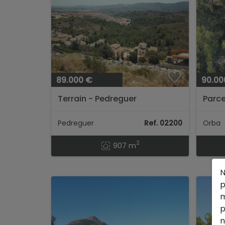
89.000 €
90.00
Terrain - Pedreguer
Parce
Pedreguer
Ref. 02200
Orba
2
907 m
N
p
m
p
n