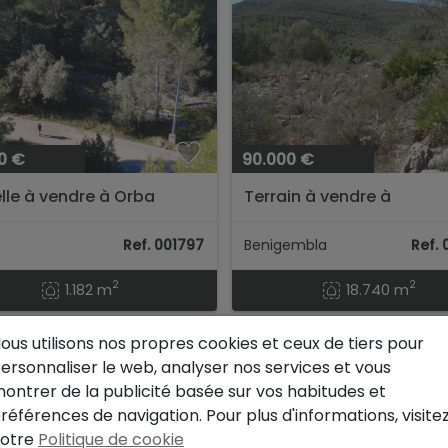
0 €
90.000 €
lle à vendre à Orba
Terrain à vendre à
Benichembla
Ref. 001797
Benigembla
Ref.
2
2
1.182 m
18.740 m
ous utilisons nos propres cookies et ceux de tiers pour
ersonnaliser le web, analyser nos services et vous
ontrer de la publicité basée sur vos habitudes et
références de navigation. Pour plus d'informations, visite
otre
Politique de cookie