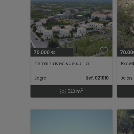
70.000 €
70.00
Terrain avec vue sur la
Excel
montagne et la vallée Sagra (
situé
Alicante )...
panor
Sagra
Ref. 021010
Jalón
2
523 m