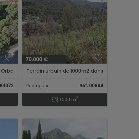
70.000 €
à Orba
Terrain urbain de 1000m2 dans
l’urbanisation de
Montesolana à vendre à
 001072
Pedreguer
Ref. 00864
Pedreguer...
2
1.000 m