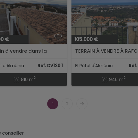
00 €
105.000 €
in à vendre dans la
TERRAIN À VENDRE À RAFOL
n de Monte Pego (Résid.
́ALMUNIA...
munia)...
ol d'Almúnia
Ref. DV120.1
El Ràfol d'Almúnia
Ref
2
2
810 m
946 m
1
2
conseiller.