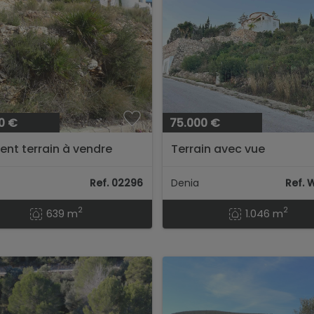
0 €
75.000 €
lent terrain à vendre
Terrain avec vue
e à Jalon avec vue
panoramique
amique...
Ref. 02296
Denia
Ref. 
2
2
639 m
1.046 m