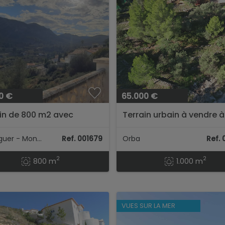
0 €
65.000 €
in de 800 m2 avec
Terrain urbain à vendre 
tation sud à
solana, Pedreguer...
Pedreguer - Monte Solana
Ref. 001679
Orba
Ref.
2
2
800 m
1.000 m
VUES SUR LA MER