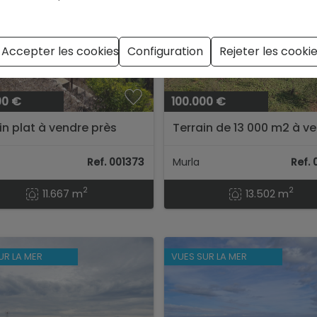
Accepter les cookies
Configuration
Rejeter les cooki
00 €
100.000 €
in plat à vendre près
Terrain de 13 000 m2 à v
ba
à Murla
Ref. 001373
Murla
Ref.
2
2
11.667 m
13.502 m
UR LA MER
VUES SUR LA MER