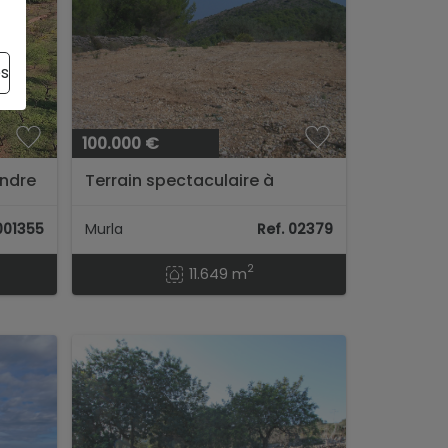
es
100.000 €
endre
Terrain spectaculaire à
vendre à Murla...
 001355
Murla
Ref. 02379
2
11.649 m