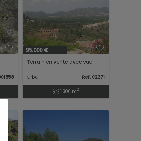
95.000 €
Terrain en vente avec vue
imprenable sur la vallée et la
montagne Orba ( Alicante )...
 001558
Orba
Ref. 02271
2
1.300 m
z