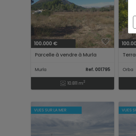
100.000 €
100.0
Parcelle à vendre à Murla
Terra
d’Or
Murla
Ref. 001795
Orba
2
10.811 m
VUES SUR LA MER
VUES S