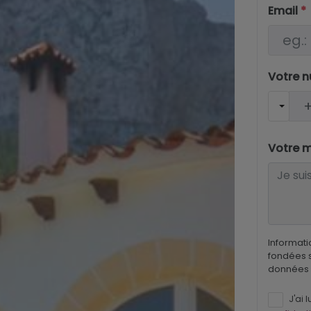
Email
*
Votre 
Votre 
Informati
fondées s
données 
J'ai l