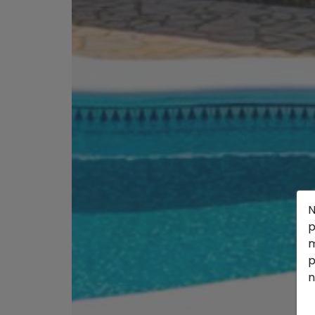
N
p
m
p
n