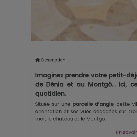
Description
Imaginez prendre votre petit-dé
de Dénia et au Montgó... Ici, c
quotidien.
Située sur une
parcelle d’angle
, cette vi
orientation et ses vues dégagées sur tr
mer, le château et le Montgó.
Répartie sur deux niveaux, la maison pr
En savoir