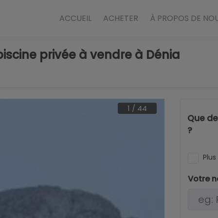
ACCUEIL
ACHETER
À PROPOS DE NO
 piscine privée à vendre à Dénia
1
/
44
Que dev
?
Plus 
Votre 