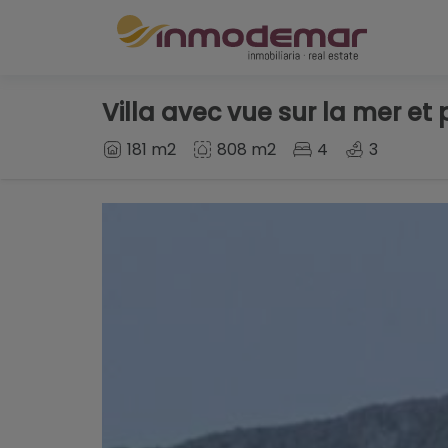
Villa avec vue sur la mer et
181 m2
808 m2
4
3