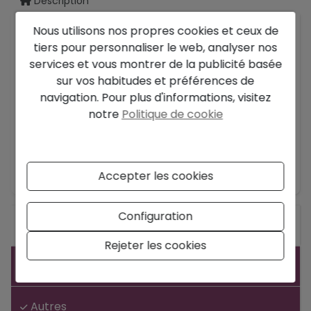
Description
Nous utilisons nos propres cookies et ceux de
Superbe villa design à Dénia.
tiers pour personnaliser le web, analyser nos
Située à quelques minutes de la mer et du
services et vous montrer de la publicité basée
centreville. Dans un quartier résidentiel très
sur vos habitudes et préférences de
calme.
navigation. Pour plus d'informations, visitez
notre
Politique de cookie
Magnifique complexe regroupant 4 maisons,
toutes de plainpied avec parcelle privative.
Toutes les villas sont orientées au sud, avec des
En savoir plus
zones pergolées et jardinées à l'extérieur.
Accepter les cookies
Les villas disposent d'un parking en pergola pour
Configuration
deux véhicules, de débarras extérieurs, d'une
Général
zone de terrasse couverte/pergola, d'un coin
Rejeter les cookies
barbecue, d'une salle de bain extérieure et d'une
Équipement
piscine. Cette villa comprend un soussol de 67
m².
Autres
Le projet est adaptable et, par exemple, pourrait