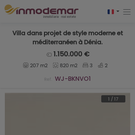
Villa dans projet de style moderne et
méditerranéen à Dénia.
1.150.000 €
207 m2
820 m2
3
2
WJ-BKNVO1
Ref.
1
/
17