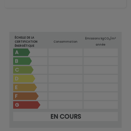
ÉCHELLE DE LA
2
Émissions kg
CO
/m
2
CERTIFICATION
Consommation
année
ÉNERGÉTIQUE
A
B
C
D
E
F
G
EN COURS