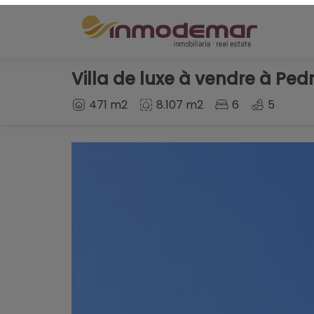
Villa de luxe à vendre à Ped
471 m2
8.107 m2
6
5