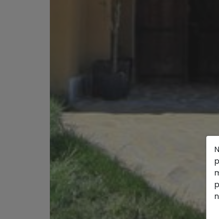
N
p
m
p
n