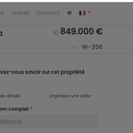
US
VENDRE
CONTACT
849.000 €
a
W-356
Ref.
ez-vous savoir sur cet propriété
de détails
Organisez une visite
nom complet
*