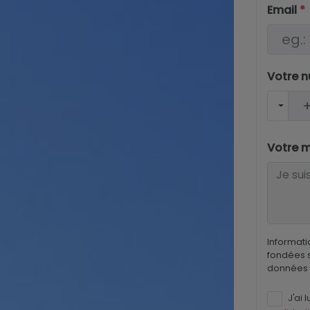
Email
*
Votre 
Votre 
Informati
fondées s
données 
J'ai l