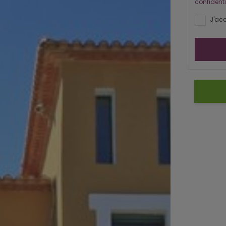
confidenti
J'acc