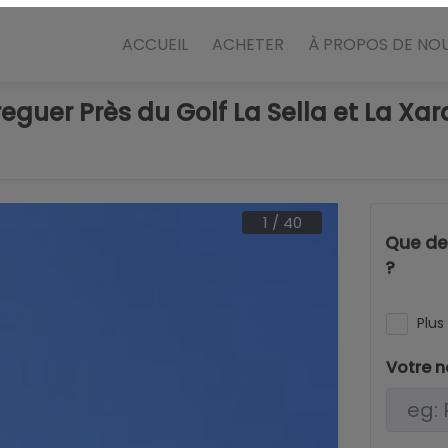
ACCUEIL
ACHETER
À PROPOS DE NO
reguer Près du Golf La Sella et La Xar
1
/
40
Que dev
?
Plus 
Votre 