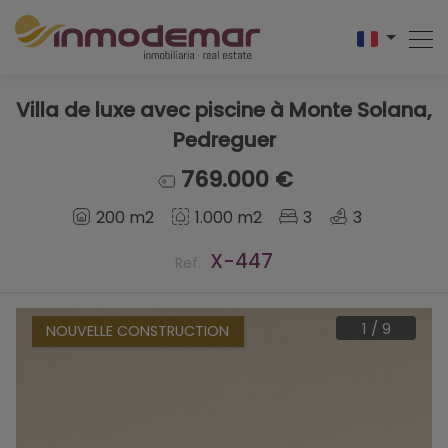
Villa de luxe avec piscine à Monte Solana,
Pedreguer
769.000 €
200 m2
1.000 m2
3
3
X-447
Ref.
1
/
9
NOUVELLE CONSTRUCTION