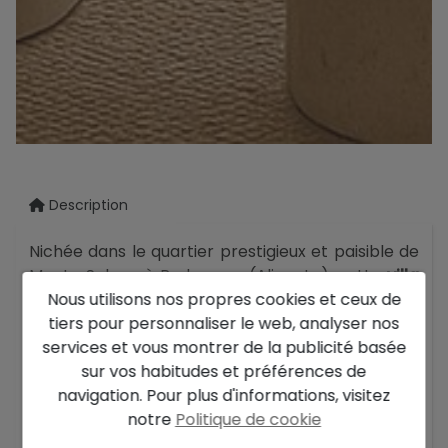
Description
Nichée dans le quartier prestigieux et paisible de
Monte Solana à Pedreguer (Alicante), cette
villa
Nous utilisons nos propres cookies et ceux de
moderne en construction
offre un équilibre
tiers pour personnaliser le web, analyser nos
parfait entre design contemporain, confort et
services et vous montrer de la publicité basée
cadre naturel, idéale comme résidence
sur vos habitudes et préférences de
principale ou maison de vacances sur la Costa
navigation. Pour plus d'informations, visitez
Blanca.
notre
Politique de cookie
La maison se situe sur un terrain ensoleillé
En savoir plus