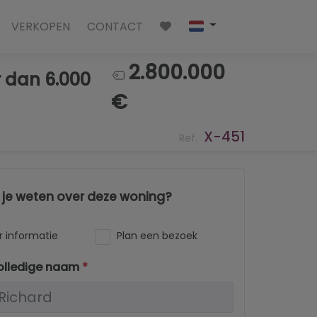
VERKOPEN
CONTACT
2.800.000
 dan 6.000
€
X-451
Ref.
l je weten over deze woning?
 informatie
Plan een bezoek
olledige naam
*