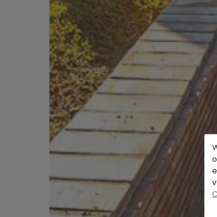
W
o
e
v
C