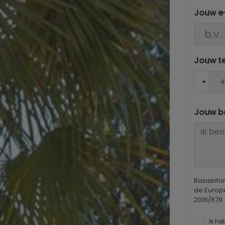
Jouw e
Jouw t
Jouw be
Basisinf
de Europ
2016/679
Ik he