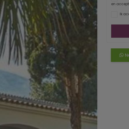
en accept
Ik ac
Ne