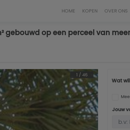
HOME
KOPEN
OVER ONS
 m² gebouwd op een perceel van meer
1
/
46
Wat wi
Meer
Jouw v