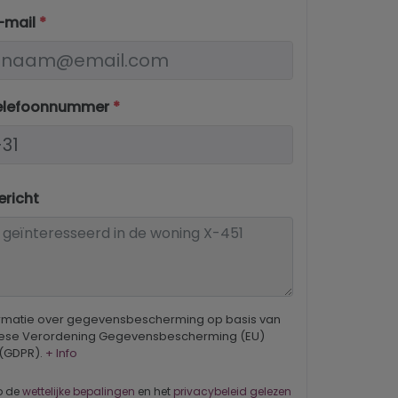
-mail
*
elefoonnummer
*
richt
ormatie over gegevensbescherming op basis van
ese Verordening Gegevensbescherming (EU)
 (GDPR).
+ Info
b de
wettelijke bepalingen
en het
privacybeleid gelezen