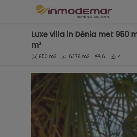
Luxe villa in Dénia met 950
m²
950 m2
6.178 m2
6
4