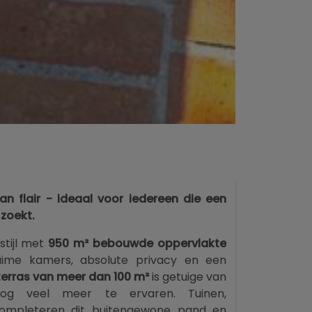
n flair - ideaal voor iedereen die een
 zoekt.
stijl met
950 m² bebouwde oppervlakte
ime kamers, absolute privacy en een
terras van meer dan 100 m²
is getuige van
og veel meer te ervaren. Tuinen,
completeren dit buitengewone pand en