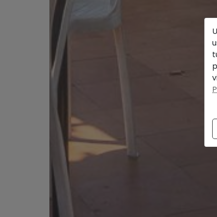
U
u
t
p
v
P