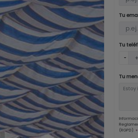
Tu ema
Tu telé
Tu men
Informaci
Reglamen
(RGPD).
+