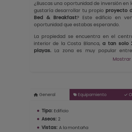
¿Buscas una oportunidad de inversión en
gustaría desarrollar tu propio
proyecto d
Bed & Breakfast
? Este edificio en ve
oportunidad que estabas esperando.
La propiedad se encuentra en el centr
interior de la Costa Blanca,
a tan solo 
playas.
La zona es muy popular ent
senderistas, amantes del
turismo rura
Mostrar
gastronomía local, la tranquilidad del vall
de Alicante.
Se trata de un
edificio de 4 plantas
con u
En la planta baja se encuentra un bar
General
Equipamiento
O
aproximadamente 236 m² construidos, a
m². El local dispone de aforo interior p
Tipo:
Edificio
personas, lo que ofrece un gran potenci
cafetería o negocio de hostelería.
Aseos:
2
Vistas:
A la montaña
Sobre el restaurante se distribuyen tre