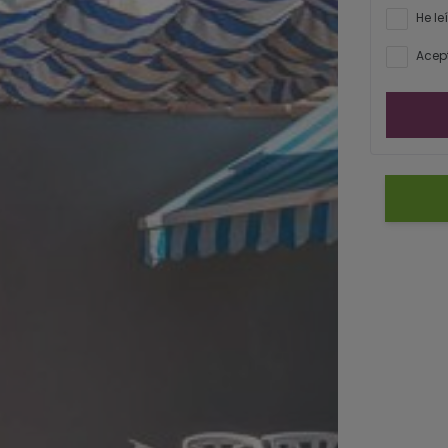
He le
Acept