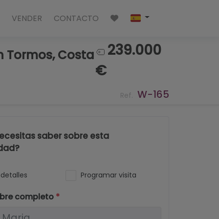
VENDER
CONTACTO
239.000
en Tormos, Costa
€
W-165
Ref.
ecesitas saber sobre esta
dad?
detalles
Programar visita
bre completo
*