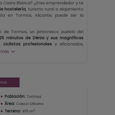
 la Costa Blanca? ¿Eres emprendedor y te
e hostelería
, turismo rural o alojamiento
nta en Tormos, Alicante, puede ser la
o de Tormos, un pintoresco pueblo del
25 minutos de Dénia y sus magníficas
re
ciclistas profesionales
y aficionados,
l
y visitantes que desean disfrutar de la
 más
e y el encanto de los pueblos del interior
na superficie total construida de 771 m².
/restaurante, actualmente cerrado, con
tros
demás de una
amplia terraza
de unos 100
ara 90 personas y aforo exterior para 65
Población:
Tormos
al para reabrirlo como restaurante, bar,
Área:
Casco Urbano
2
Terreno:
415 m
s plantas adicionales. La primera planta