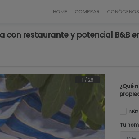
HOME
COMPRAR
CONÓCENOS
nta con restaurante y potencial B&B 
1
/
28
¿Qué n
propie
Más 
Tu nom