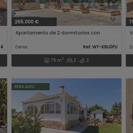
265.000 €
7
Apartamento de 2 dormitorios con
V
piscina a 200 metros de la playa de Les
d
Marines, Dénia...
74
Denia
Ref. WT-KBU0FU
D
2
75 m
2
2
REBAJADO