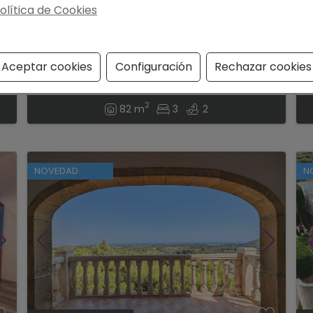
olítica de Cookies
420.000 €
7
o
Apartamento de esquina moderno entre
M
el Puerto y el centro de Dénia...
V
Aceptar cookies
Configuración
Rechazar cookies
JJ
Denia
Ref. W-469
E
2
82 m
3
2
NOVEDAD
N