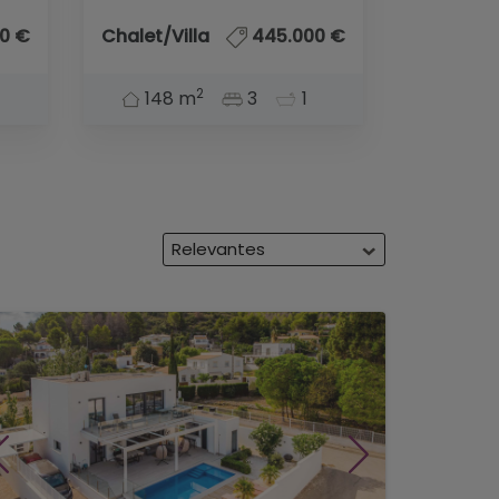
0 €
Chalet/Villa
445.000 €
2
148 m
3
1
Relevantes