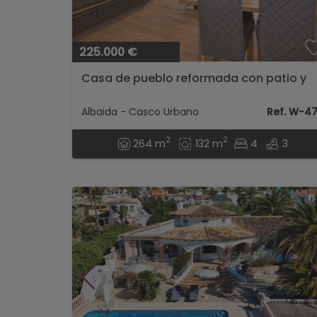
225.000 €
Casa de pueblo reformada con patio y
amplia terraza con vistas en Vall
d'Albaida - Bufali...
Albaida - Casco Urbano
Ref. W-4
2
2
264 m
132 m
4
3