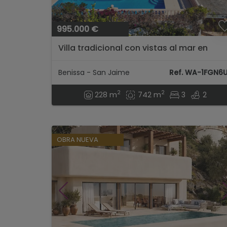
995.000 €
Villa tradicional con vistas al mar en
venta en Benissa...
Benissa - San Jaime
Ref. WA-1FGN6
2
2
228 m
742 m
3
2
OBRA NUEVA