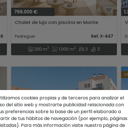
769.000 €
1
Chalet de lujo con piscina en Monte
V
Solana, Pedreguer...
p
m
46
Pedreguer
Ref. X-447
D
2
2
200 m
1.000 m
3
3
O
tilizamos cookies propias y de terceros para analizar el
so del sitio web y mostrarte publicidad relacionada con
us preferencias sobre la base de un perfil elaborado a
artir de tus hábitos de navegación (por ejemplo, páginas
isitadas). Para más información visite nuestra página de