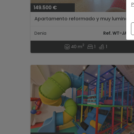
P
149.500 €
Apartamento reformado y muy luminos
a 300 m de la playa en Dénia...
Denia
Ref. WT-JA96
2
40 m
1
1