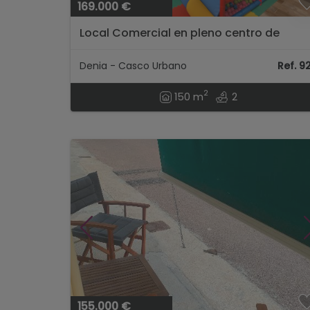
169.000 €
Local Comercial en pleno centro de
Denia...
Denia - Casco Urbano
Ref. 9
2
150 m
2
155.000 €