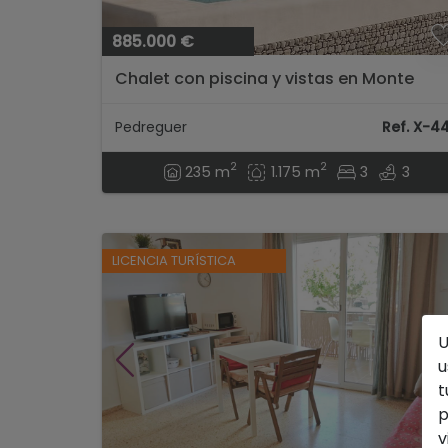
885.000 €
Chalet con piscina y vistas en Monte
Solana, Pedreguer - Costa Blanca...
Pedreguer
Ref. X-4
2
2
235 m
1.175 m
3
3
LICENCIA TURÍSTICA
U
u
t
p
v