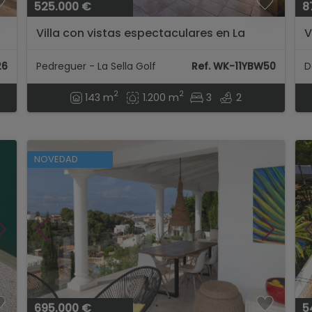
525.000 €
8
Villa con vistas espectaculares en La
V
Sella...
26
Pedreguer - La Sella Golf
Ref. WK-11YBW50
D
2
2
143 m
1.200 m
3
2
NOVEDAD
695.000 €
5