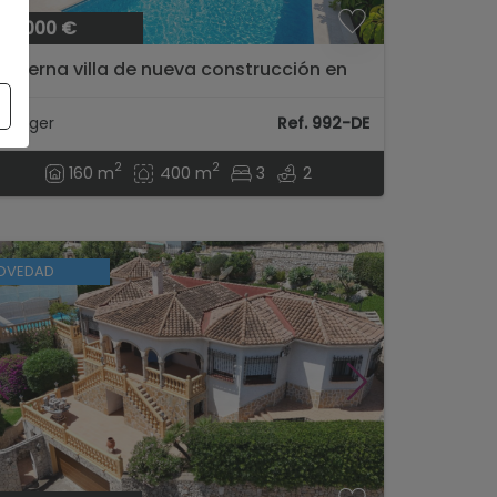
40.000 €
oderna villa de nueva construcción en
ergel...
l Verger
Ref. 992-DE
2
2
160 m
400 m
3
2
OVEDAD