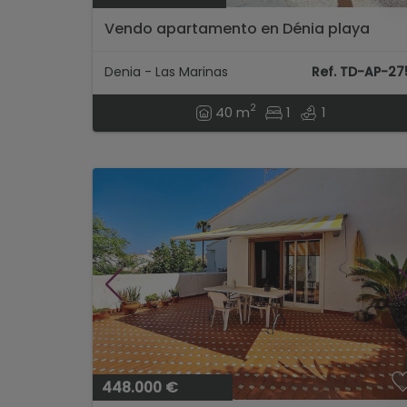
Vendo apartamento en Dénia playa
Denia - Las Marinas
Ref. TD-AP-27
2
40 m
1
1
448.000 €