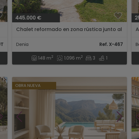
445.000 €
2
Chalet reformado en zona rústica junto al
A
Hospital de Dénia...
y
c
UT
Denia
Ref. X-467
B
2
2
148 m
1.096 m
3
1
OBRA NUEVA