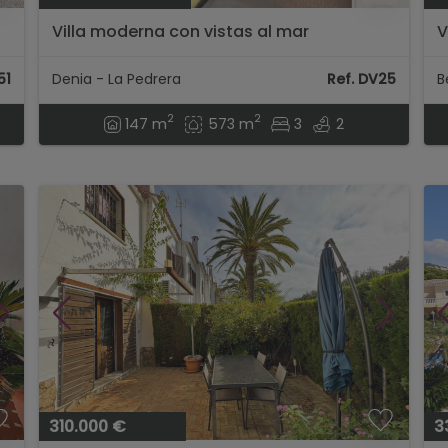
Villa moderna con vistas al mar
V
51
Denia - La Pedrera
Ref. DV25
B
2
2
147 m
573 m
3
2
310.000 €
3