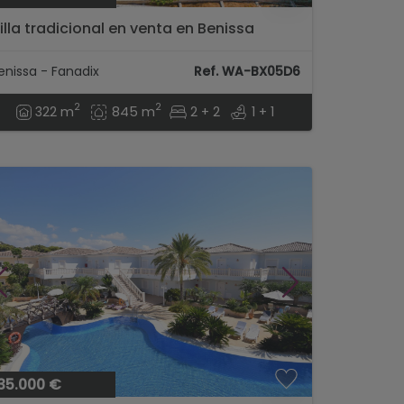
illa tradicional en venta en Benissa
enissa - Fanadix
Ref. WA-BX05D6
2
2
322 m
845 m
2 + 2
1 + 1
35.000 €