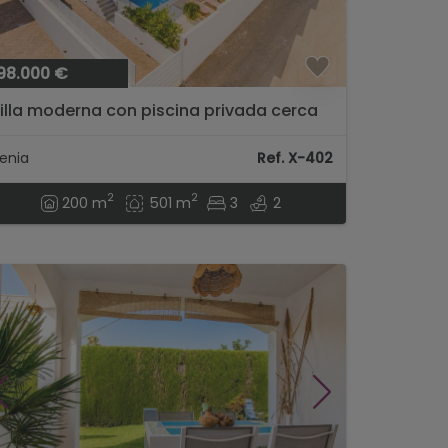
98.000 €
illa moderna con piscina privada cerca
el centro en Denia...
enia
Ref. X-402
2
2
200 m
501 m
3
2