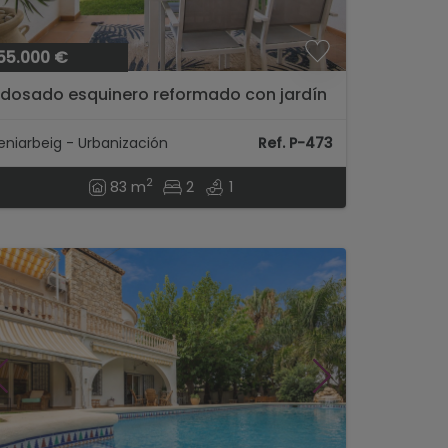
55.000 €
dosado esquinero reformado con jardín
 piscina comunitaria en Beniarbeig,
erca de Denia...
eniarbeig - Urbanización
Ref. P-473
2
83 m
2
1