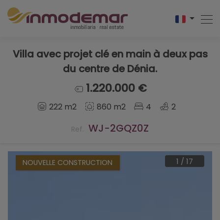
Villa avec projet clé en main à deux pas
du centre de Dénia.
1.220.000 €
222 m2
860 m2
4
2
WJ-2GQZ0Z
Ref.
1
/
17
NOUVELLE CONSTRUCTION