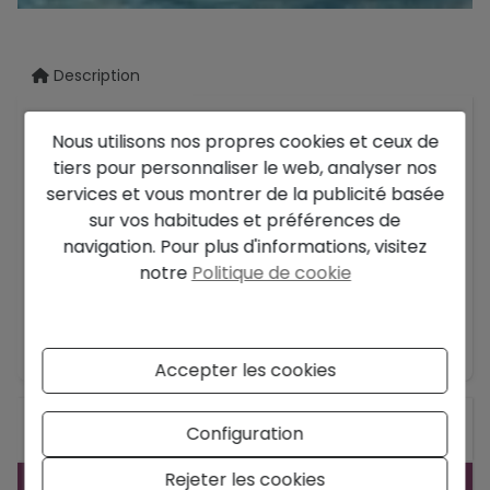
Description
Spectaculaire villa design à Dénia.
Nous utilisons nos propres cookies et ceux de
tiers pour personnaliser le web, analyser nos
Situé à quelques minutes de la mer et du
services et vous montrer de la publicité basée
centreville. Dans un quartier résidentiel très
sur vos habitudes et préférences de
calme.
navigation. Pour plus d'informations, visitez
Magnifique complexe de regroupement de 4
notre
Politique de cookie
maisons, le tout sur un seul étage avec un terrain
privé. Toutes les villas sont orientées plein sud,
En savoir plus
avec pergola et jardins à l’extérieur.
Accepter les cookies
Les villas disposent d’un parking pergola pour
deux véhicules, de débarras extérieurs, d’une
Général
Configuration
terrasse / pergola couverte, d’un espace
barbecue, d’une salle de bain extérieure et d’une
Rejeter les cookies