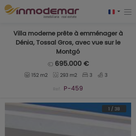
Villa moderne prête à emménager à
Dénia, Tossal Gros, avec vue sur le
Montgó
695.000 €
152 m2
293 m2
3
3
P-459
Ref.
1
/
38