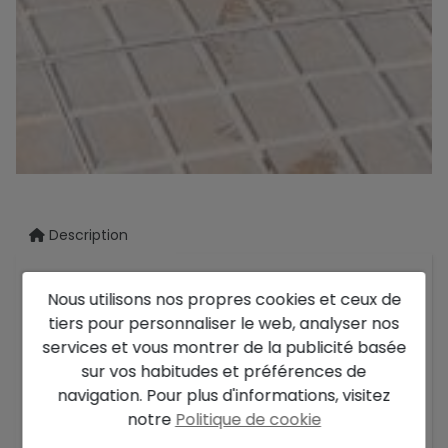
Description
Élégante
villa moderne prête à emménager
à
Nous utilisons nos propres cookies et ceux de
Dénia, située dans le quartier résidentiel
tiers pour personnaliser le web, analyser nos
recherché de Tossal Gros, au pied du Montgó et
services et vous montrer de la publicité basée
bénéficiant du soleil toute l’année. Un
sur vos habitudes et préférences de
emplacement calme
et très pratique, idéal aussi
navigation. Pour plus d'informations, visitez
bien comme résidence principale que pour des
notre
Politique de cookie
séjours de vacances. La propriété est prête à