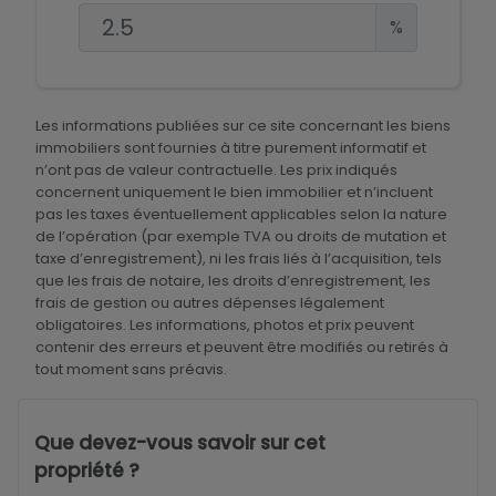
virtuel ou d’amélioration à titre purement
%
illustratif.
Les informations publiées sur ce site concernant les biens
immobiliers sont fournies à titre purement informatif et
n’ont pas de valeur contractuelle. Les prix indiqués
concernent uniquement le bien immobilier et n’incluent
pas les taxes éventuellement applicables selon la nature
de l’opération (par exemple TVA ou droits de mutation et
taxe d’enregistrement), ni les frais liés à l’acquisition, tels
que les frais de notaire, les droits d’enregistrement, les
frais de gestion ou autres dépenses légalement
obligatoires. Les informations, photos et prix peuvent
contenir des erreurs et peuvent être modifiés ou retirés à
tout moment sans préavis.
Que devez-vous savoir sur cet
propriété ?